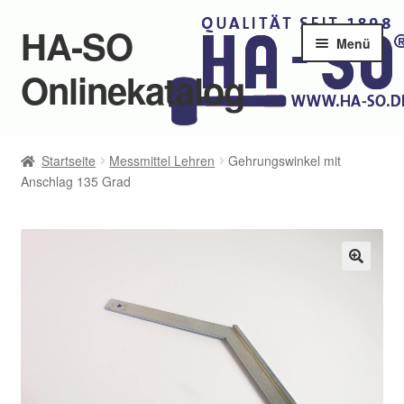
HA-SO
Zur
Zum
Menü
Navigation
Inhalt
Onlinekatalog
springen
springen
Startseite
Startseite
Messmittel Lehren
Gehrungswinkel mit
Unter
Anschlag 135 Grad
Produkte
öffnen
Über uns
Kontakte
🔍
Jobs