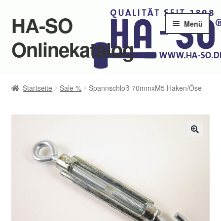
HA-SO
Zur
Zum
Menü
Navigation
Inhalt
Onlinekatalog
springen
springen
Startseite
Startseite
Sale %
Spannschloß 70mmxM5 Haken/Öse
Unter
Produkte
öffnen
Über uns
🔍
Kontakte
Jobs